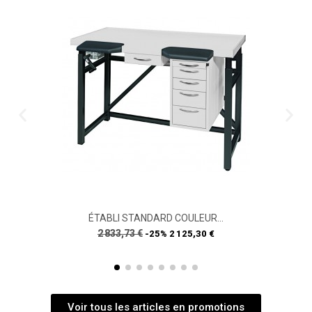
ÉTABLI STANDARD COULEUR...
Prix
Prix
2 833,73 €
-25%
2 125,30 €
de
base
Voir tous les articles en promotions