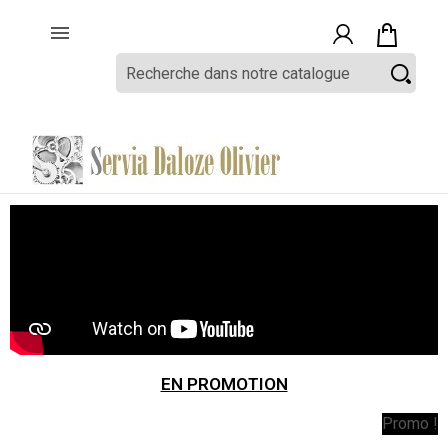
Utilisez l'éditeur en back-office pour mettre en avant un produit

depuis le top column
EN PROMOTION
Promo !