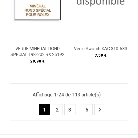
VERRE MINERAL ROND
Verre Swatch XAC 310-583
SPECIAL 198-202 RX 25192
Prix
7,59 €
Prix
29,90 €
Affichage 1-24 de 113 article(s)

…
1
2
3
5