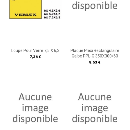
Loupe Pour Verre 7,5 X 6,3
Plaque Plexi Rectangulaire
Galbe PPL-G 350X300/60
Prix
7,36 €
Prix
8,63 €