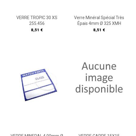
VERRE TROPIC 30 XS
Verre Minéral Spécial Très
255.456
Épais 4mm Ø 325 XMH
Prix
Prix
8,51 €
8,51 €