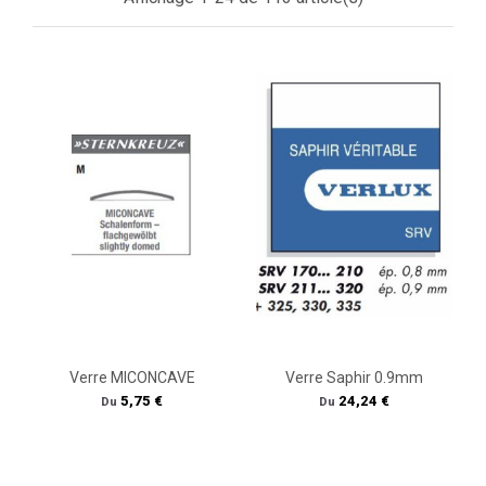
Verre MICONCAVE
Verre Saphir 0.9mm
Prix
Prix
5,75 €
24,24 €
Du
Du