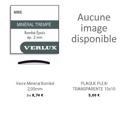
Verre Minéral Bombé
PLAQUE PLEXI
2,00mm
TRANSPARENTE 10x10
Prix
Prix
8,74 €
5,00 €
Du