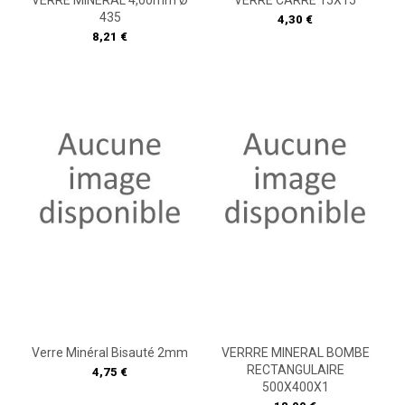
VERRE MINERAL 4,00mm Ø
VERRE CARRE 15X15
435
Prix
4,30 €
Prix
8,21 €
Verre Minéral Bisauté 2mm
VERRRE MINERAL BOMBE
RECTANGULAIRE
Prix
4,75 €
500X400X1