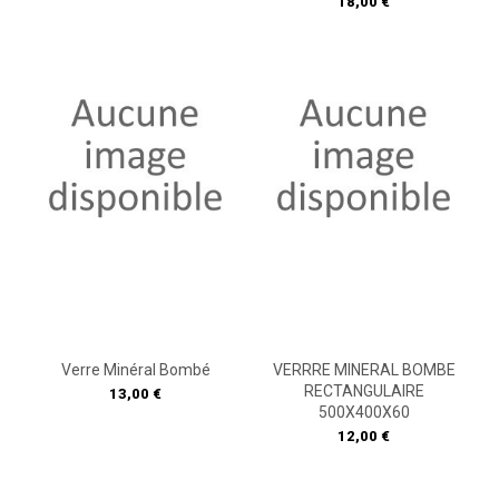
Prix
18,00 €
Verre Minéral Bombé
VERRRE MINERAL BOMBE
RECTANGULAIRE
Prix
13,00 €
500X400X60
Prix
12,00 €