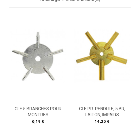
CLE 5 BRANCHES POUR
CLE PR. PENDULE, 5 BR,
MONTRES
LAITON, IMPAIRS
Prix
Prix
6,19 €
14,25 €