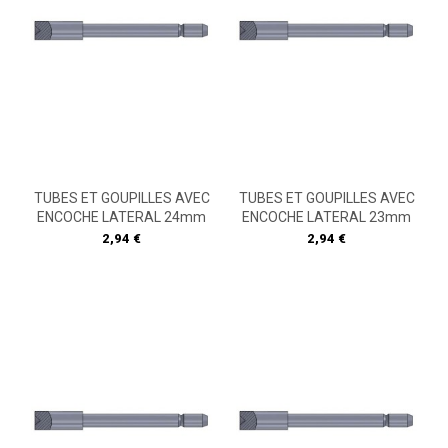
TUBES ET GOUPILLES AVEC
TUBES ET GOUPILLES AVEC
ENCOCHE LATERAL 24mm
ENCOCHE LATERAL 23mm
Prix
Prix
2,94 €
2,94 €