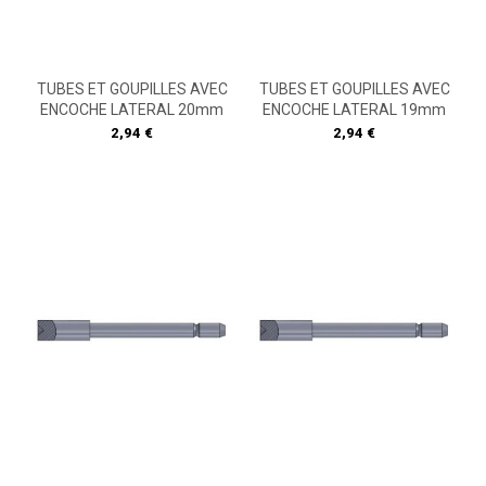
TUBES ET GOUPILLES AVEC
TUBES ET GOUPILLES AVEC
ENCOCHE LATERAL 20mm
ENCOCHE LATERAL 19mm
Prix
Prix
2,94 €
2,94 €