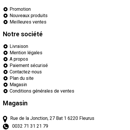
Promotion
Nouveaux produits
Meilleures ventes
Notre société
Livraison
Mention légales
A propos
Paiement sécurisé
Contactez-nous
Plan du site
Magasin
Conditions générales de ventes
Magasin
Rue de la Jonction, 27 Bat 1
6220
Fleurus
0032 71 31 21 79