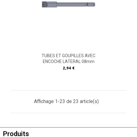
TUBES ET GOUPILLES AVEC
ENCOCHE LATERAL 08mm
Prix
2,94 €
Affichage 1-23 de 23 article(s)
Produits