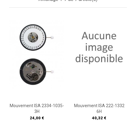
Mouvement ISA 2334-1035-
Mouvement ISA 222-1332
3H
6H
Prix
Prix
24,00 €
40,32 €