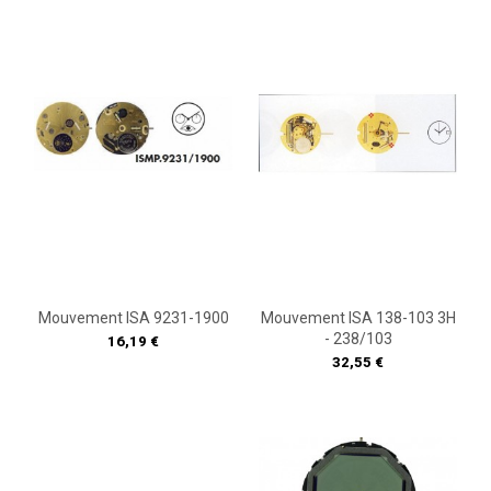
Mouvement ISA 9231-1900
Mouvement ISA 138-103 3H
- 238/103
Prix
16,19 €
Prix
32,55 €