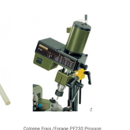
N
Colonne Frais./forage PF230 Proxxon