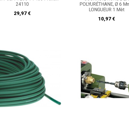
24110
POLYURÉTHANE, Ø 6 Mm
LONGUEUR 1 Mèt
Prix
29,97 €
Prix
10,97 €