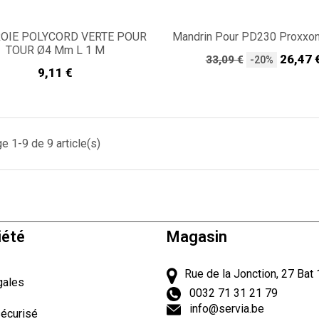
OIE POLYCORD VERTE POUR
Mandrin Pour PD230 Proxxo
TOUR Ø4 Mm L 1 M
Prix
Prix
26,47 
33,09 €
-20%
Prix
9,11 €
de
base
ge 1-9 de 9 article(s)
iété
Magasin
Rue de la Jonction, 27 Bat 
gales
0032 71 31 21 79
info@servia.be
écurisé