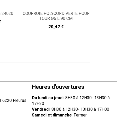
n 24020
COURROIE POLYCORD VERTE POUR
TOUR Ø6 L 90 CM
€
Prix
20,47 €
Heures d'ouvertures
Du lundi au jeudi
:8H30 à 12H30- 13H30 à
1
6220
Fleurus
17H30
Vendredi
: 8H30 à 12H30- 13H30 à 17H00
Samedi et dimanche
: Fermer