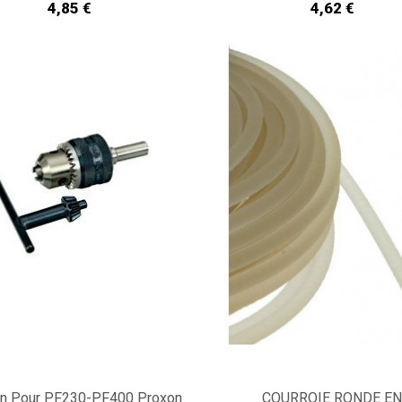
Prix
Prix
4,85 €
4,62 €
in Pour PF230-PF400 Proxon
COURROIE RONDE E