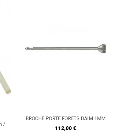
N
BROCHE PORTE FORETS DAIM 1MM
 /
Prix
112,00 €