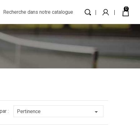
0
par :

Pertinence