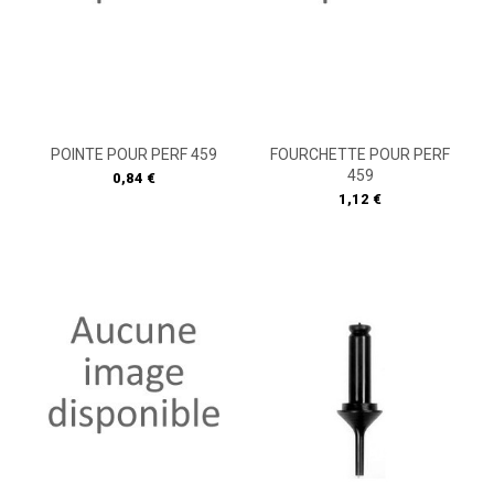
POINTE POUR PERF 459
FOURCHETTE POUR PERF
459
Prix
0,84 €
Prix
1,12 €