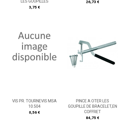
LES GOUPILLES
Prix
26,73 €
Prix
3,75 €
VIS PR. TOURNEVIS MSA
PINCE A OTER LES
10.504
GOUPILLE DE BRACELET,EN
COFFRET
Prix
0,56 €
Prix
84,75 €