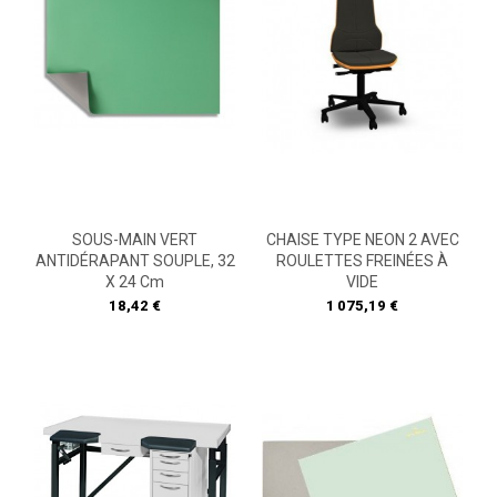
SOUS-MAIN VERT
CHAISE TYPE NEON 2 AVEC
ANTIDÉRAPANT SOUPLE, 32
ROULETTES FREINÉES À
X 24 Cm
VIDE
Prix
Prix
18,42 €
1 075,19 €
PROMO
!