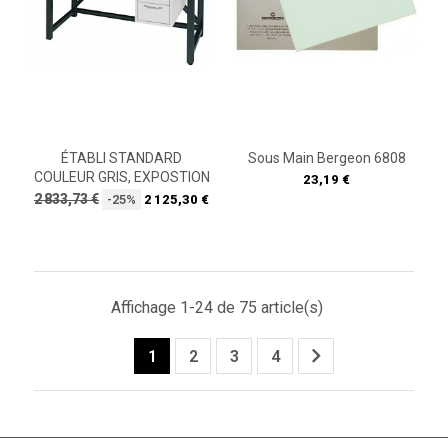
ÉTABLI STANDARD
Sous Main Bergeon 6808
COULEUR GRIS, EXPOSTION
Prix
23,19 €
Prix
Prix
2 833,73 €
-25%
2 125,30 €
de
base
Affichage 1-24 de 75 article(s)

1
2
3
4