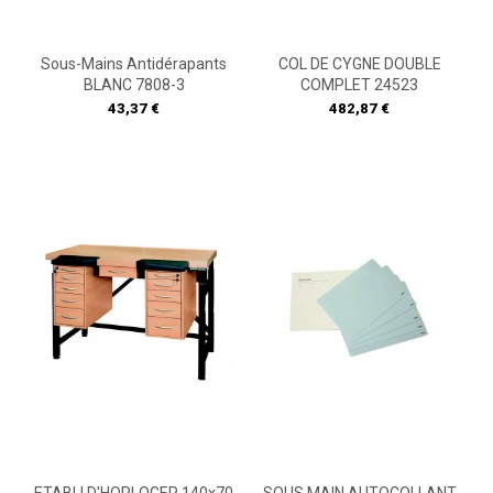
Sous-Mains Antidérapants
COL DE CYGNE DOUBLE
BLANC 7808-3
COMPLET 24523
Prix
Prix
43,37 €
482,87 €