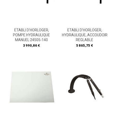
ETABLI D'HORLOGER,
ETABLI D'HORLOGER,
POMPE HYDRAULIQUE
HYDRAULIQUE, ACCOUDOIR
MANUEL 24505-140
REGLABLE
Prix
Prix
3 990,86 €
5 865,75 €