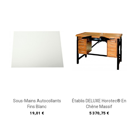
Sous-Mains Autocollants
Établis DELUXE Horotec® En
Fins Blanc
Chêne Massif
Prix
Prix
19,01 €
5 370,75 €