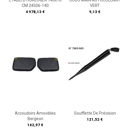
ETABLI D'HORLOGER 140x70
SOUS MAIN AUTOCOLLANT
CM 24506-140
VERT
Prix
Prix
4 978,13 €
9,13 €
Accoudoirs Amovibles
Soufflette De Précision
Bergeon
Prix
121,52 €
Prix
142,97 €