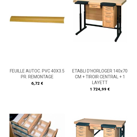
FEUILLE AUTOC. PVC 40X3.5
ETABLI D'HORLOGER 140x70
PR. REMONTAGE
CM + TIROIR CENTRAL + 1
LAYETT
Prix
6,72 €
Prix
1 724,99 €