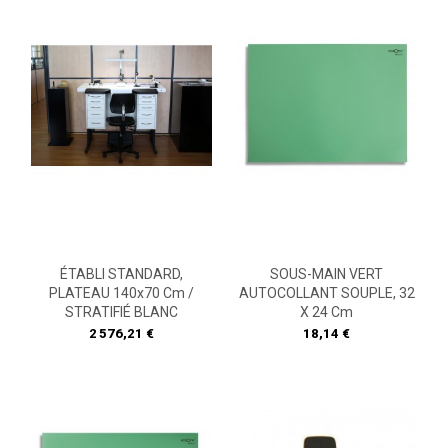
ÉTABLI STANDARD,
SOUS-MAIN VERT
PLATEAU 140x70 Cm /
AUTOCOLLANT SOUPLE, 32
STRATIFIÉ BLANC
X 24 Cm
Prix
Prix
2 576,21 €
18,14 €