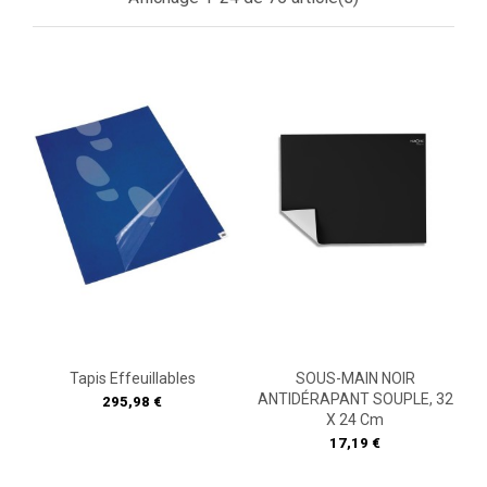
Tapis Effeuillables
SOUS-MAIN NOIR
ANTIDÉRAPANT SOUPLE, 32
Prix
295,98 €
X 24 Cm
Prix
17,19 €