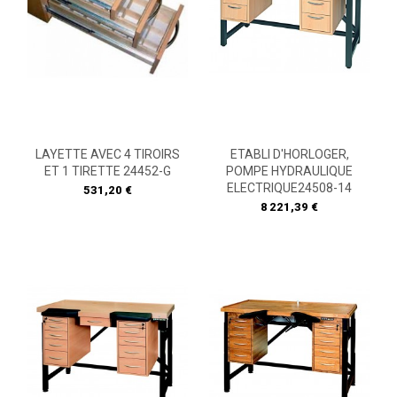
LAYETTE AVEC 4 TIROIRS
ETABLI D'HORLOGER,
ET 1 TIRETTE 24452-G
POMPE HYDRAULIQUE
ELECTRIQUE24508-14
Prix
531,20 €
Prix
8 221,39 €