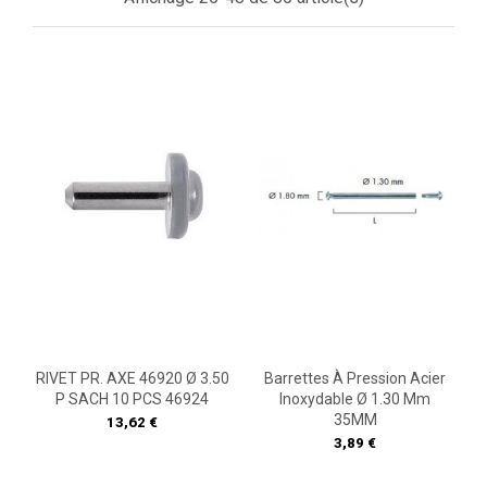
RIVET PR. AXE 46920 Ø 3.50
Barrettes À Pression Acier
P SACH 10 PCS 46924
Inoxydable Ø 1.30 Mm
35MM
Prix
13,62 €
Prix
3,89 €