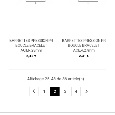
BARRETTES PRESSION PR
BARRETTES PRESSION PR
BOUCLE BRACELET
BOUCLE BRACELET
ACIER,28mm
ACIER,27mm
Prix
Prix
2,42 €
2,31 €
Affichage 25-48 de 86 article(s)


1
2
3
4