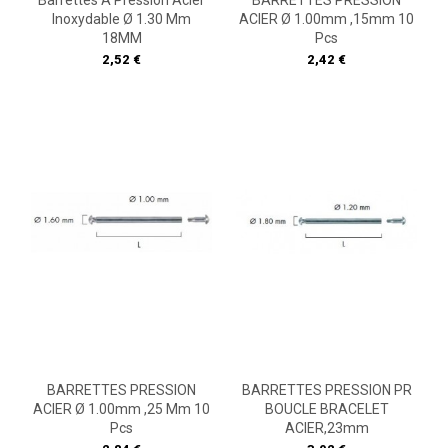
Barrettes À Pression Acier
BARRETTES PRESSION
Inoxydable Ø 1.30 Mm
ACIER Ø 1.00mm ,15mm 10
18MM
Pcs
Prix
Prix
2,52 €
2,42 €
BARRETTES PRESSION
BARRETTES PRESSION PR
ACIER Ø 1.00mm ,25 Mm 10
BOUCLE BRACELET
Pcs
ACIER,23mm