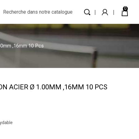
0
00mm ,16mm 10 Pcs
N ACIER Ø 1.00MM ,16MM 10 PCS
xydable