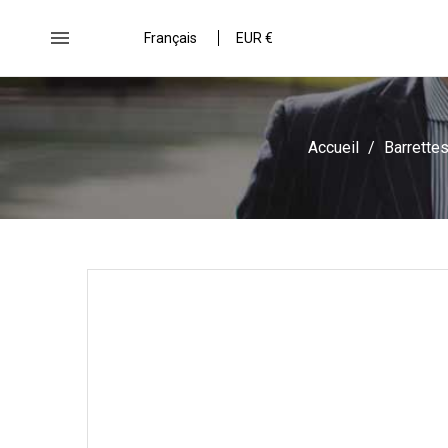

Français
EUR €
Accueil
Barrette