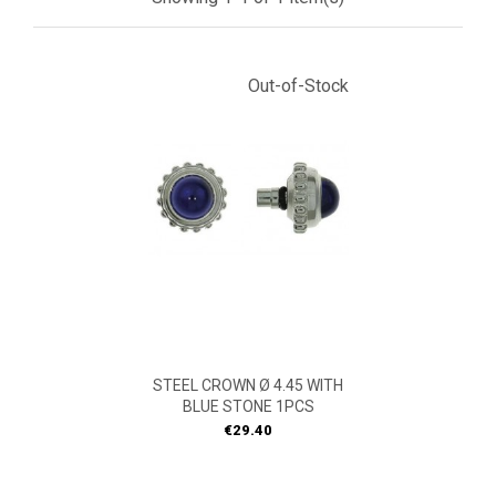
Out-of-Stock
STEEL CROWN Ø 4.45 WITH
BLUE STONE 1PCS
Price
€29.40