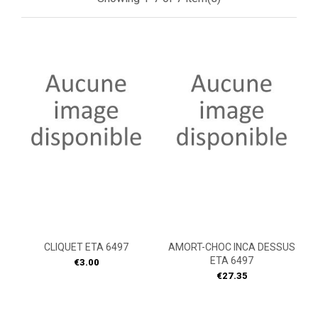
CLIQUET ETA 6497
AMORT-CHOC INCA DESSUS
ETA 6497
Price
€3.00
Price
€27.35