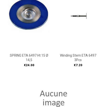
SPRING ETA 6497 Ht 15 Ø
Winding Stem ETA 6497
14,5
3Pcs
Price
Price
€24.00
€7.20